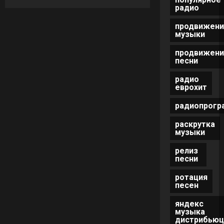
радио
продвижени
музыки
продвижени
песни
радио
еврохит
радиопрогр
раскрутка
музыки
релиз
песни
ротация
песен
яндекс
музыка
дистрибьюц