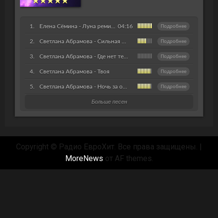
Елена Сёмина - Луна ремикс
04:16
Подробнее
Светлана Абрамова - Сильная Женщина
Подробнее
Светлана Абрамова - Где нет тебя
Подробнее
Светлана Абрамова - Твоя
Подробнее
Светлана Абрамова - Ночь за окном
Подробнее
Больше песен
Copyright © Радио ЕвроХит. Все права защищены.
|
MoreNews
от AF themes.