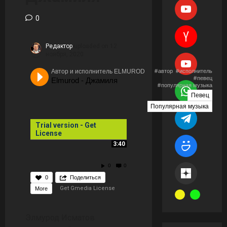
0
Редактор
uploaded on 12
ноября, 2020
Автор и исполнитель ELMUROD
автор
исполнитель
певец
Elmurod - Джамиля
популярная музыка
Певец
Популярная музыка
Trial version - Get
License
3:40
0
0
0
Поделиться
Get Gmedia License
More
Элмурод Исматов