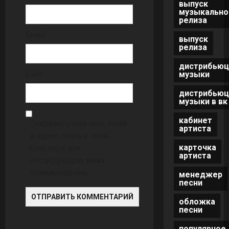
выпуск
музыкально
релиза
Email
выпуск
релиза
дистрибьюц
музыки
Сайт
дистрибьюц
музыки в вк
кабинет
Сохранить моё имя, email
артиста
и адрес сайта в этом
карточка
браузере для
артиста
последующих моих
комментариев.
менеджер
песни
обложка
песни
популярное