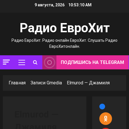
Перейти
9 августа, 2026
10:53:11 AM
к
содержимому
Радио ЕвроХит
Радио ЕвроХит. Радио онлайн ЕвроХит. Слушать Радио
ЕвроХитонлайн.
ПОДПИШИСЬ НА TELEGRAM
Основное
меню
Главная
Записи Gmedia
Elmurod — Джамиля
Elmurod —
Джамиля