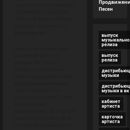
Продвижен
свои песни, то все меньше
Песен
слушателей услышат их
песни и те деньги которые
могли бы получить они,
уходят другим.
выпуск
музыкально
релиза
Звезды используют все
выпуск
доступные для этого
релиза
методы. Все эти же
методы и способы мы
дистрибьюц
музыки
можем предложить и вам,
для продвижения своих
дистрибьюц
песен и музыки. Эти
музыки в вк
способы включают в себя
кабинет
как и оффлайн
артиста
продвижение ( ТВ, Радио, и
карточка
некоторые другие ), так и
артиста
он-лайн продвижение, это