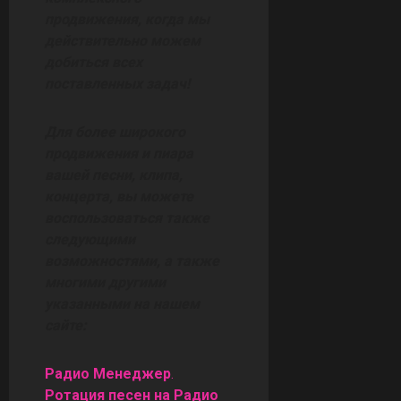
продвижения, когда мы
действительно можем
добиться всех
поставленных задач!
Для более широкого
продвижения и пиара
вашей песни, клипа,
концерта, вы можете
воспользоваться также
следующими
возможностями, а также
многими другими
указанными на нашем
сайте:
Радио Менеджер
.
Ротация песен на Радио