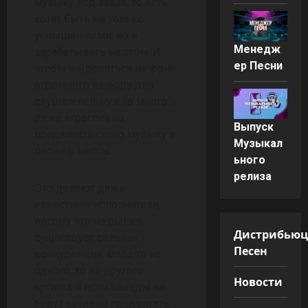
музыку под заказ, то есть
хотят быть не только
услышанными, но и
Менедж
зарабатывать на этом. И
ер Песни
чтобы выделиться на фоне
огромного выбора для
слушателей, нужно много и
даже агрессивно
Выпуск
продвигать свою музыку и
Музыкал
песни в массы.
ьного
релиза
Это делают даже
известные исполнители,
потому что на рынке
Дистрибью
существует сильная
Песен
конкуренция, мода то на
одного, то на другого
Новости
артиста и если звезды не
будут активно продвигать