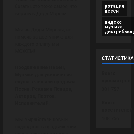
ротация
богаты, это тоже самое, что
песен
верить в Деда Мороза.
яндекс
музыка
Мы не Деды Морозы, но
дистрибьюц
помочь за доступную для
каждого оплату мы
МОЖЕМ!
СТАТИСТИКА
Продвижение Песен,
Всего
Музыки для увеличения
просмотров:
слушателей или продажи
Песни. Реклама Певцов,
301 757
Авторов, Поэтов
,
Всего
Исполнителей.
посетителей
108 756
Мы выработали новый
подход как в продвижении
песен, музыки, авторов,