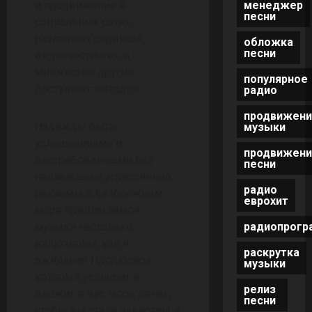
менеджер
и продвижение в
песни
социальных сетях,
различных сервисах,
обложка
песни
видеохостингах, и
множество других
популярное
доступных методов.
радио
продвижени
Надежды быть
музыки
услышанными и
продвижени
востребованными без
песни
надлежащей агрессивной
радио
рекламы в безбрежном
еврохит
море предлагаемой
радиопрогр
музыки настолько
иллюзорны, как и
раскрутка
ожидание Продюсера
музыки
который услышит и
релиз
вложит в вас море денег,
песни
чтобы вы стали известны и