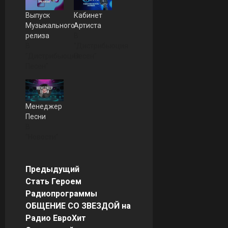
Выпуск
Кабинет
Музыкального
Артиста
релиза
В
В
"Дистрибьюция
"Дистрибьюция
Песен"
Песен"
Менеджер
Песни
В
"Новости"
Н
Предыдущий
Стать Героем
а
Радиопрограммы
ОБЩЕНИЕ СО ЗВЕЗДОЙ на
в
Радио ЕвроХит