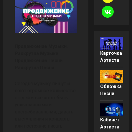
Продвижение Музыки.
Карточка
Раскрутка Музыки.
Артиста
Продвижение Песни.
Раскрутка Песни.
Сегодня музыку пишут и
Обложка
поют огромное количество
Песни
людей и все хотят быть
услышанными и
востребованными, давать
выступления и концерты
Кабинет
или постоянно писать
Артиста