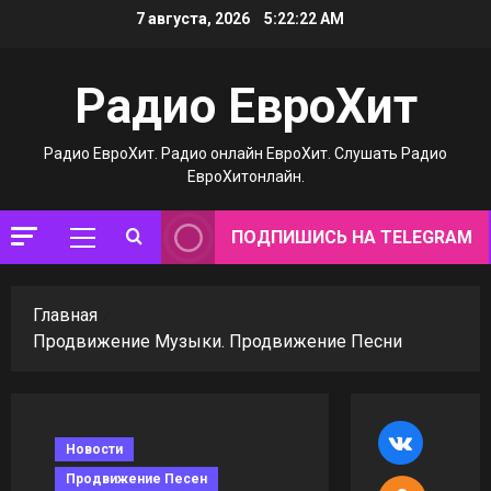
Перейти
7 августа, 2026
5:22:23 AM
к
содержимому
Радио ЕвроХит
Радио ЕвроХит. Радио онлайн ЕвроХит. Слушать Радио
ЕвроХитонлайн.
ПОДПИШИСЬ НА TELEGRAM
Основное
меню
Главная
Продвижение Музыки. Продвижение Песни
Новости
Продвижение Песен