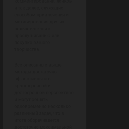
комментирований, лайков
и так далее, служащих
способом привлечения и
мотивирования других
пользователей к
прослушиванию или
покупке вашего
творчества.
Все описанные выше
методы достаточно
эффективны и в
краткосрочной и
долгосрочной перспективе
и могут решать
одновременно несколько
различный задач, что в
итоге оборачивается
достаточно максимальной