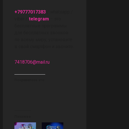
+79777017383
/ whatsapp /
viber /
telegram
– это
бесплатные программы
для бесплатных звонков
по всему миру, установите
в свой смартфон и звоните.
7418706@mail.ru
Понравилось это:
Похожее