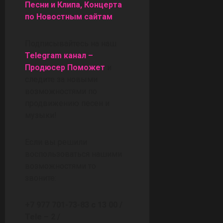
Песни и Клипа, Концерта
по Новостным сайтам
Подписывайтесь на наш
Telegram канал –
Продюсер Поможет
и
следите за новыми
возможностями по
продвижению песен и
музыки!
Если вы решили
воспользоваться нашими
возможностями то
звоните:
+7 977 701-73-83 с 13 00 /
Tele – 2 /